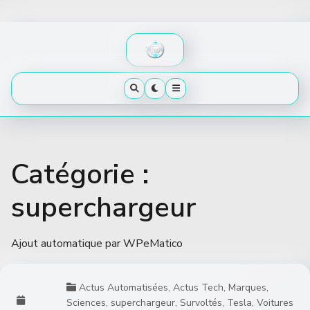
Skip
to
content
Catégorie :
superchargeur
Ajout automatique par WPeMatico
Actus Automatisées
,
Actus Tech
,
Marques
,
Sciences
,
superchargeur
,
Survoltés
,
Tesla
,
Voitures