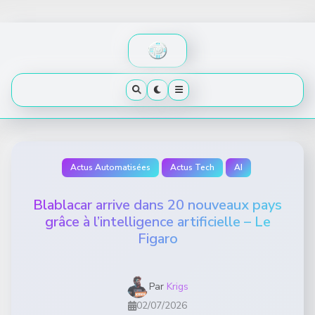
Skip
to
content
Actus Automatisées
Actus Tech
AI
Blablacar arrive dans 20 nouveaux pays
grâce à l’intelligence artificielle – Le
Figaro
Par
Krigs
02/07/2026