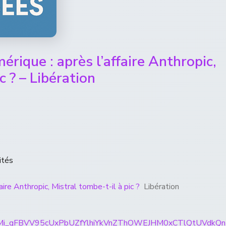
érique : après l’affaire Anthropic,
c ? – Libération
ités
aire Anthropic, Mistral tombe-t-il à pic ?
Libération
rticles/CBMi_gFBVV95cUxPbUZfYlhiYkVnZThOWEJHM0x