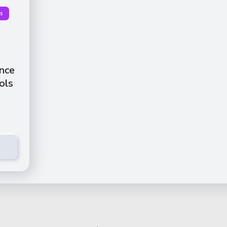
s
ance
ols