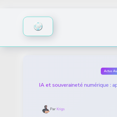
Skip
to
content
Actus A
IA et souveraineté numérique : apr
Par
Krigs