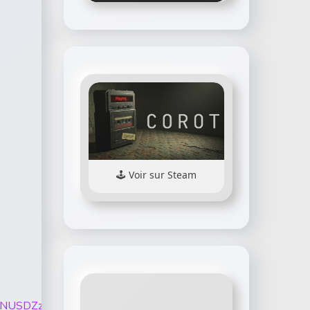
Voir sur Steam
CTlQtUVdkQnNUSDZzcHJrZVFReWVPOXhkYkJCZWVra1hZM