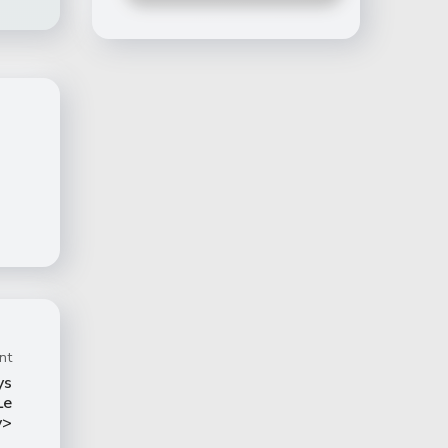
nt
ys
Le
v>