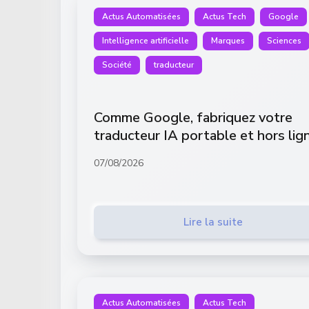
Actus Automatisées
Actus Tech
Google
Intelligence artificielle
Marques
Sciences
Société
traducteur
Comme Google, fabriquez votre
traducteur IA portable et hors lig
07/08/2026
Lire la suite
Actus Automatisées
Actus Tech