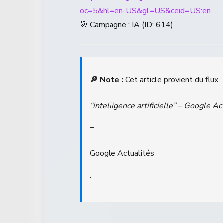
oc=5&hl=en-US&gl=US&ceid=US:en
🎯 Campagne : IA (ID: 614)
🔎 Note :
Cet article provient du flux
“intelligence artificielle” – Google Ac
–
Google Actualités
.