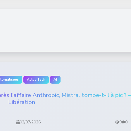
utomatisées
Actus Tech
AI
ès l’affaire Anthropic, Mistral tombe-t-il à pic ? –
Libération
02/07/2026
9
0