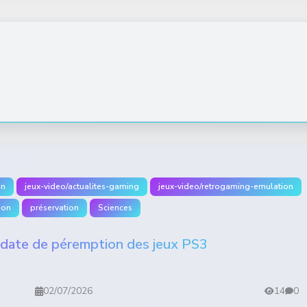
on
jeux-video/actualites-gaming
jeux-video/retrogaming-emulation
ion
préservation
Sciences
a date de péremption des jeux PS3
02/07/2026
14
0