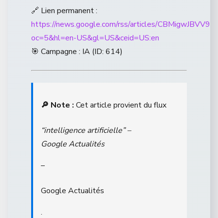
🔗 Lien permanent :
https://news.google.com/rss/articles/CBM
oc=5&hl=en-US&gl=US&ceid=US:en
🎯 Campagne : IA (ID: 614)
🔎 Note :
Cet article provient du flux
“intelligence artificielle” –
Google Actualités
–
Google Actualités
.