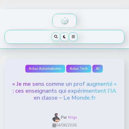
Skip
to
content
Actus Automatisées
Actus Tech
AI
« Je me sens comme un prof augmenté »
: ces enseignants qui expérimentent l’IA
en classe – Le Monde.fr
Par
Krigs
04/06/2026