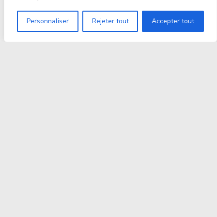
Personnaliser
Rejeter tout
Accepter tout
Proxitek
La tech nouvelle génération Par des passionnés. Pour
des passionnés.
contact@proxitek.fr
Suivez Nous