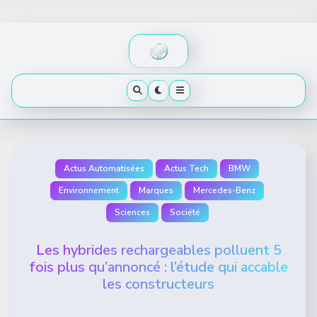
Skip
to
content
Actus Automatisées
Actus Tech
BMW
Environnement
Marques
Mercedes-Benz
Sciences
Société
Les hybrides rechargeables polluent 5
fois plus qu’annoncé : l’étude qui accable
les constructeurs