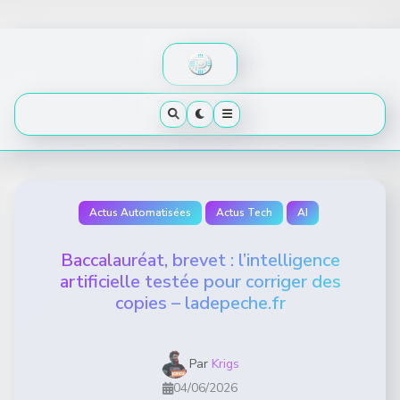
Skip
to
content
Actus Automatisées
Actus Tech
AI
Baccalauréat, brevet : l’intelligence
artificielle testée pour corriger des
copies – ladepeche.fr
Par
Krigs
04/06/2026