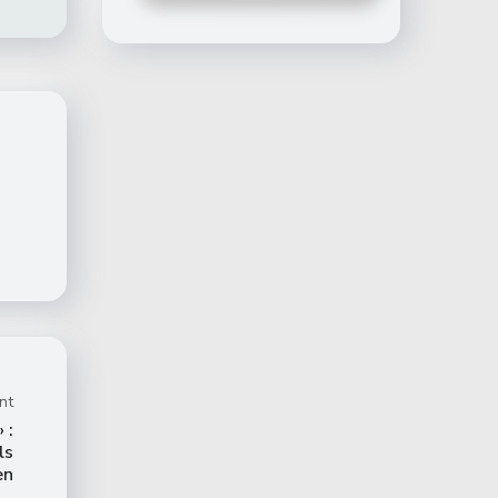
nt
 :
ls
en