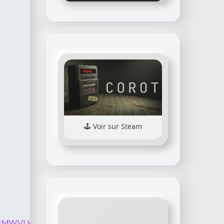
Voir sur Steam
S0prREdIalpkMWVUdGt1bmItMUlGYXdDRUNjNW9lYS1sMzQx