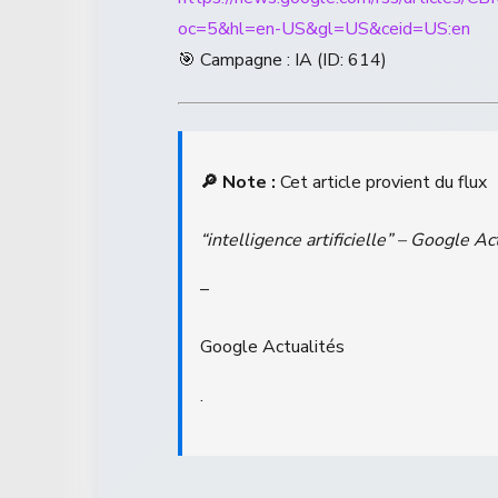
oc=5&hl=en-US&gl=US&ceid=US:en
🎯 Campagne : IA (ID: 614)
🔎 Note :
Cet article provient du flux
“intelligence artificielle” – Google Ac
–
Google Actualités
.