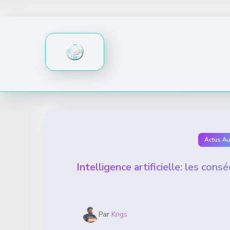
Skip
to
content
Actus A
Intelligence artificielle: les con
Par
Krigs