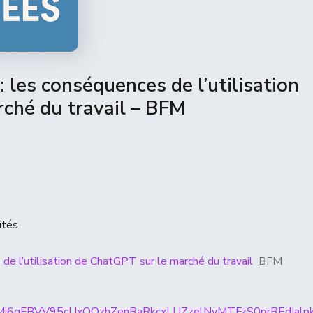
e: les conséquences de l’utilisation
ché du travail – BFM
ités
s de l’utilisation de ChatGPT sur le marché du travail
BFM
ticles/CBMi6gFBVV95cUxOQzhZenRaRkcxLUZzelNyMTFz