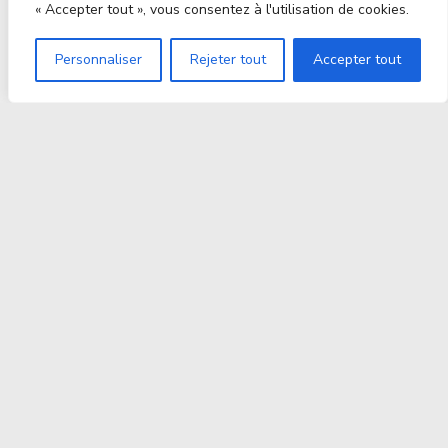
« Accepter tout », vous consentez à l'utilisation de cookies.
Personnaliser
Rejeter tout
Accepter tout
Proxitek
La tech nouvelle génération Par des passionnés. Pour
des passionnés.
contact@proxitek.fr
Suivez Nous