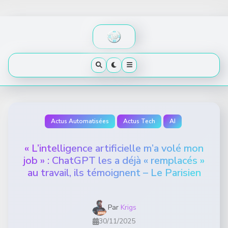
Skip
to
content
Actus Automatisées
Actus Tech
AI
« L’intelligence artificielle m’a volé mon
job » : ChatGPT les a déjà « remplacés »
au travail, ils témoignent – Le Parisien
Par
Krigs
30/11/2025