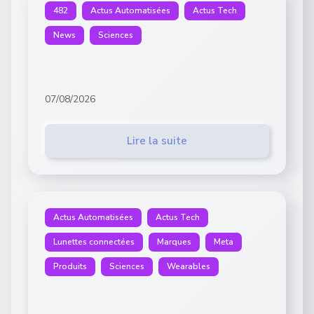
482
Actus Automatisées
Actus Tech
News
Sciences
07/08/2026
Lire la suite
Actus Automatisées
Actus Tech
Lunettes connectées
Marques
Meta
Produits
Sciences
Wearables