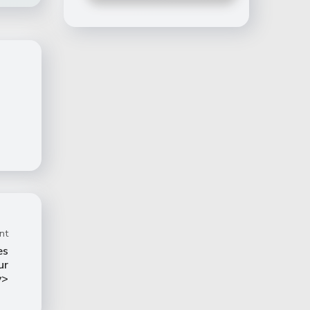
nt
es
ur
v>