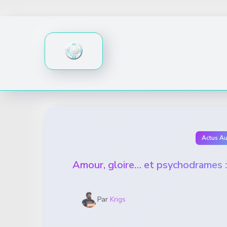
Skip
to
content
Actus A
Amour, gloire… et psychodrames :
Par
Krigs