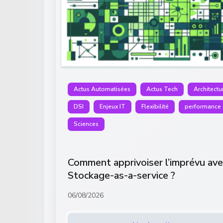
Actus Automatisées
Actus Tech
Architectu
DSI
Enjeux IT
Flexibilité
performance
Sciences
Comment apprivoiser l’imprévu ave
Stockage-as-a-service ?
06/08/2026