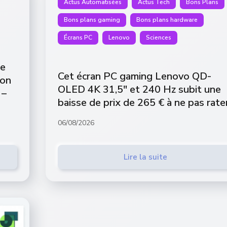
Actus Automatisées
Actus Tech
Bons Plans
Bons plans gaming
Bons plans hardware
Écrans PC
Lenovo
Sciences
re
Cet écran PC gaming Lenovo QD-
son
OLED 4K 31,5″ et 240 Hz subit une
 –
baisse de prix de 265 € à ne pas rate
06/08/2026
Lire la suite