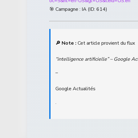
oc=5&hl=en-US&gl=US&ceid=US:en
🎯 Campagne : IA (ID: 614)
🔎 Note :
Cet article provient du flux
“intelligence artificielle” – Google Ac
–
Google Actualités
.