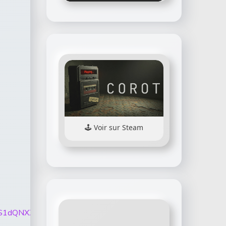
Voir sur Steam
BTEVfaGlMS1dQNXZPU3NXaU04YWsxS0JDM25ISVMyT1dCSH