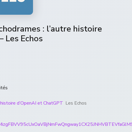
hodrames : l’autre histoire
– Les Echos
ités
e histoire d’OpenAI et ChatGPT
Les Echos
ticles/CBMizgFBVV95cUxOaVBjNmFwQngway1CX25JNHV