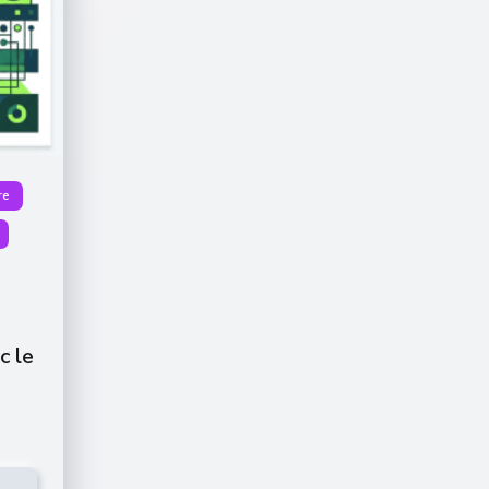
re
c le