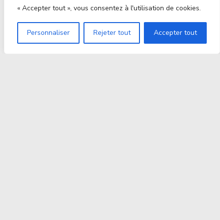
« Accepter tout », vous consentez à l'utilisation de cookies.
Personnaliser
Rejeter tout
Accepter tout
Proxitek
La tech nouvelle génération Par des passionnés. Pour
des passionnés.
contact@proxitek.fr
Suivez Nous