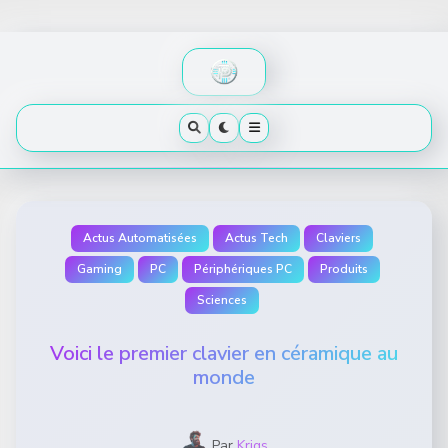
Skip
to
content
Actus Automatisées
Actus Tech
Claviers
Gaming
PC
Périphériques PC
Produits
Sciences
Voici le premier clavier en céramique au
monde
Par
Krigs