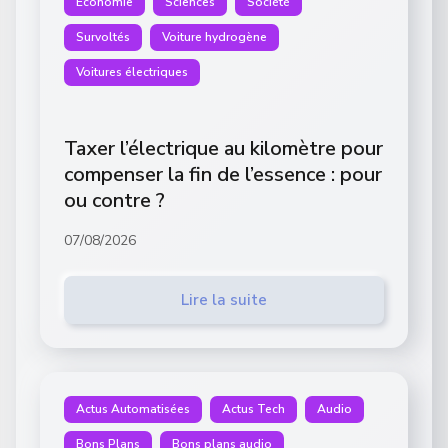
Économie
Sciences
Société
Survoltés
Voiture hydrogène
Voitures électriques
Taxer l’électrique au kilomètre pour
compenser la fin de l’essence : pour
ou contre ?
07/08/2026
Lire la suite
Actus Automatisées
Actus Tech
Audio
Bons Plans
Bons plans audio