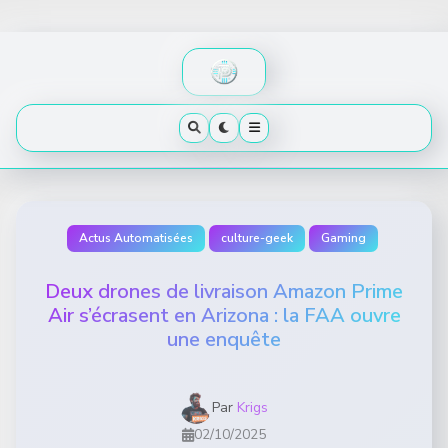
Skip
to
content
Actus Automatisées
culture-geek
Gaming
Deux drones de livraison Amazon Prime
Air s’écrasent en Arizona : la FAA ouvre
une enquête
Par
Krigs
02/10/2025