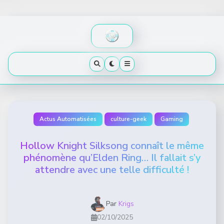
Skip
to
content
Actus Automatisées
culture-geek
Gaming
Hollow Knight Silksong connaît le même
phénomène qu’Elden Ring… Il fallait s’y
attendre avec une telle difficulté !
Par
Krigs
02/10/2025