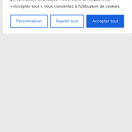
« Accepter tout », vous consentez à l'utilisation de cookies.
Personnaliser
Rejeter tout
Accepter tout
Proxitek
La tech nouvelle génération Par des passionnés. Pour
des passionnés.
contact@proxitek.fr
Suivez Nous