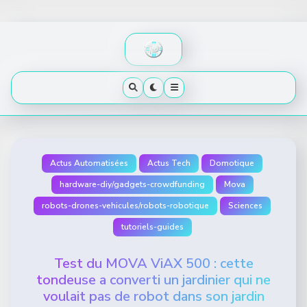
Skip
to
content
Actus Automatisées
Actus Tech
Domotique
hardware-diy/gadgets-crowdfunding
Mova
robots-drones-vehicules/robots-robotique
Sciences
tutoriels-guides
Test du MOVA ViAX 500 : cette
tondeuse a converti un jardinier qui ne
voulait pas de robot dans son jardin