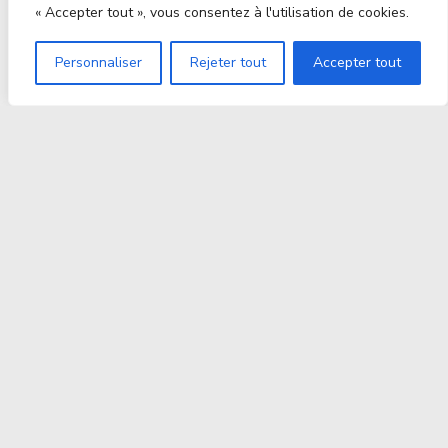
« Accepter tout », vous consentez à l'utilisation de cookies.
Personnaliser
Rejeter tout
Accepter tout
Proxitek
La tech nouvelle génération Par des passionnés. Pour
des passionnés.
contact@proxitek.fr
Suivez Nous