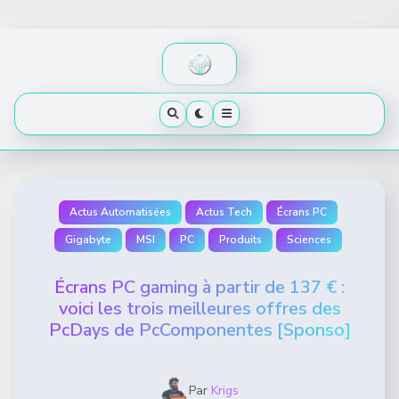
Skip
to
content
Actus Automatisées
Actus Tech
Écrans PC
Gigabyte
MSI
PC
Produits
Sciences
Écrans PC gaming à partir de 137 € :
voici les trois meilleures offres des
PcDays de PcComponentes [Sponso]
Par
Krigs