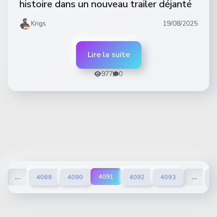
histoire dans un nouveau trailer déjanté
Krigs
19/08/2025
Lire la suite
977
0
...
...
4091
4089
4090
4092
4093
4