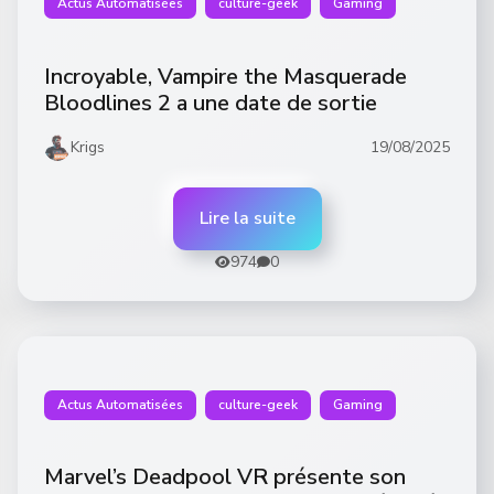
Actus Automatisées
culture-geek
Gaming
Incroyable, Vampire the Masquerade
Bloodlines 2 a une date de sortie
Krigs
19/08/2025
Lire la suite
974
0
Actus Automatisées
culture-geek
Gaming
Marvel’s Deadpool VR présente son