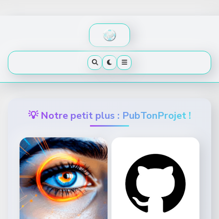
Skip
to
content
💡 Notre petit plus : PubTonProjet !