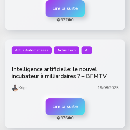
Lire la suite
977
0
Actus Automatisées
Actus Tech
AI
Intelligence artificielle: le nouvel
incubateur à milliardaires ? – BFMTV
Krigs
19/08/2025
Lire la suite
976
0