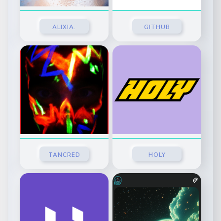
ALIXIA.
GITHUB
TANCRED
HOLY