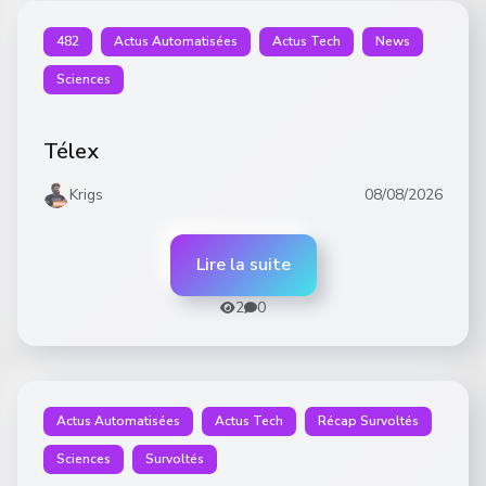
482
Actus Automatisées
Actus Tech
News
Sciences
Télex
Krigs
08/08/2026
Lire la suite
2
0
Actus Automatisées
Actus Tech
Récap Survoltés
Sciences
Survoltés