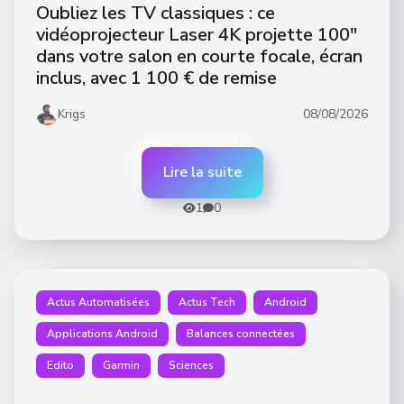
Oubliez les TV classiques : ce
vidéoprojecteur Laser 4K projette 100″
dans votre salon en courte focale, écran
inclus, avec 1 100 € de remise
Krigs
08/08/2026
Lire la suite
1
0
Actus Automatisées
Actus Tech
Android
Applications Android
Balances connectées
Edito
Garmin
Sciences