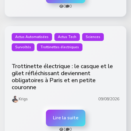
0
0
Actus Automatisées
Actus Tech
Sciences
Survoltés
Trottinettes électriques
Trottinette électrique : le casque et le
gilet réfléchissant deviennent
obligatoires à Paris et en petite
couronne
Krigs
09/08/2026
Lire la suite
1
0