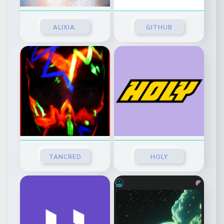
ALIXIA.
GITHUB
TANCRED
HOLY