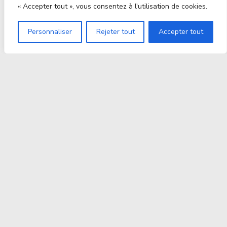
« Accepter tout », vous consentez à l'utilisation de cookies.
Personnaliser
Rejeter tout
Accepter tout
Proxitek
La tech nouvelle génération Par des passionnés. Pour
des passionnés.
contact@proxitek.fr
Suivez Nous