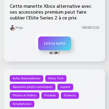
Cette manette Xbox alternative avec
ses accessoires premium peut faire
oublier l’Elite Series 2 à ce prix
Krigs
08/08/2026
Lire la suite
2
0
Actus Automatisées
Actus Tech
Appareils photo numériques
espace
Photos et Vidéos
Produits
Sciences
Smartphones