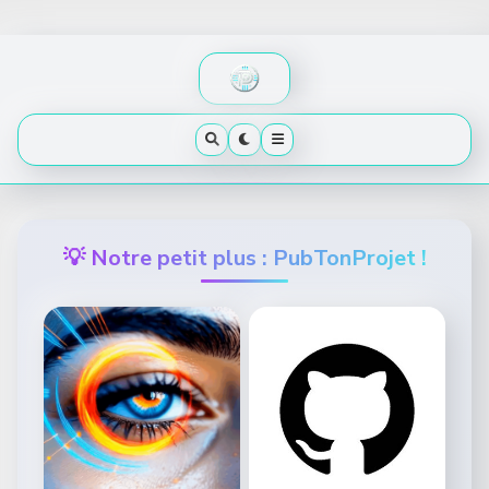
Skip
to
content
💡 Notre petit plus : PubTonProjet !