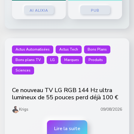
AI ALIXIA
PUB
Actus Automatisées
Actus Tech
Bons Plans
Bons plans TV
LG
Marques
Produits
Sciences
Ce nouveau TV LG RGB 144 Hz ultra
lumineux de 55 pouces perd déjà 100 €
Krigs
09/08/2026
Lire la suite