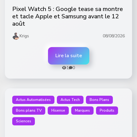
Pixel Watch 5 : Google tease sa montre
et tacle Apple et Samsung avant le 12
août
Krigs
08/08/2026
Lire la suite
1
0
Actus Automatisées
Actus Tech
Bons Plans
Bons plans TV
Hisense
Marques
Produits
Sciences