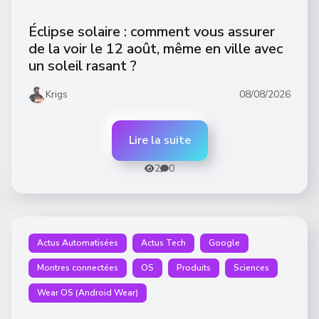
Éclipse solaire : comment vous assurer
de la voir le 12 août, même en ville avec
un soleil rasant ?
Krigs
08/08/2026
Lire la suite
2
0
Actus Automatisées
Actus Tech
Google
Montres connectées
OS
Produits
Sciences
Wear OS (Android Wear)