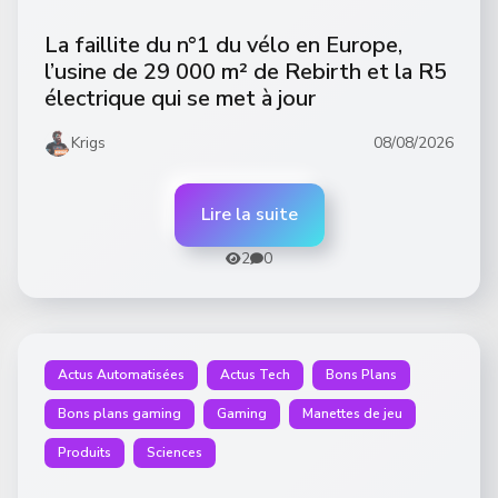
La faillite du n°1 du vélo en Europe,
l’usine de 29 000 m² de Rebirth et la R5
électrique qui se met à jour
Krigs
08/08/2026
Lire la suite
2
0
Actus Automatisées
Actus Tech
Bons Plans
Bons plans gaming
Gaming
Manettes de jeu
Produits
Sciences