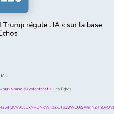
 Trump régule l’IA « sur la base
 Echos
ités
« sur la base du volontariat »
Les Echos
rticles/CBMizwFBVV95cUxNRDNicWh0aXlTdzBWLUJSWmN