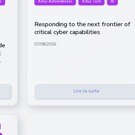
s
Actus Automatisées
Actus Tech
AI
Responding to the next frontier of
critical cyber capabilities
de
07/08/2026
t
s
Lire la suite