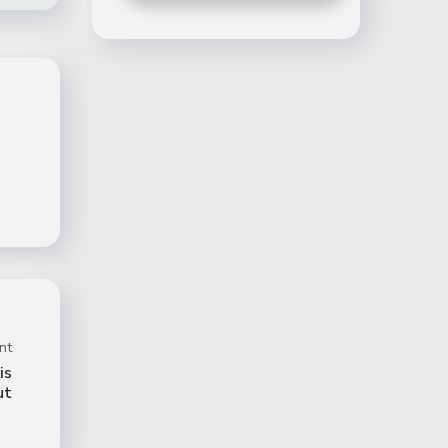
nt
is
ut