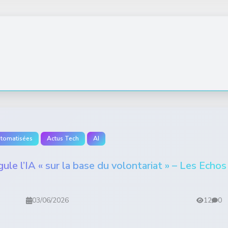
utomatisées
Actus Tech
AI
le l’IA « sur la base du volontariat » – Les Echos
03/06/2026
12
0