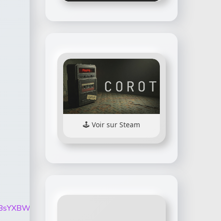
Voir sur Steam
ZTnQyQVBsYXBWVHRjTWU2bm5QQ1VfSXllbzZQYWJwdmFqd