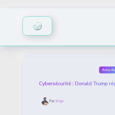
Skip
to
content
Actus A
Cybersécurité : Donald Trump régu
Par
Krigs