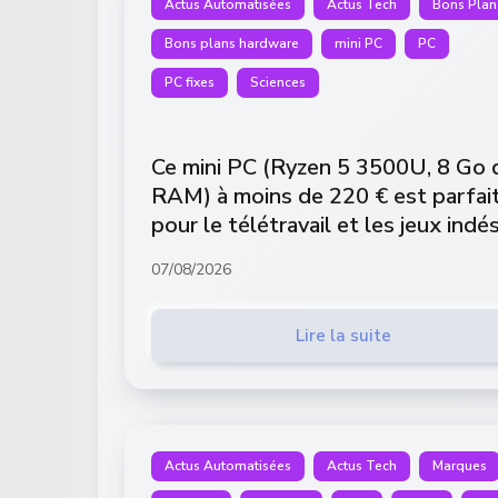
Actus Automatisées
Actus Tech
Bons Plan
Bons plans hardware
mini PC
PC
PC fixes
Sciences
Ce mini PC (Ryzen 5 3500U, 8 Go 
RAM) à moins de 220 € est parfai
pour le télétravail et les jeux indé
07/08/2026
Lire la suite
Actus Automatisées
Actus Tech
Marques