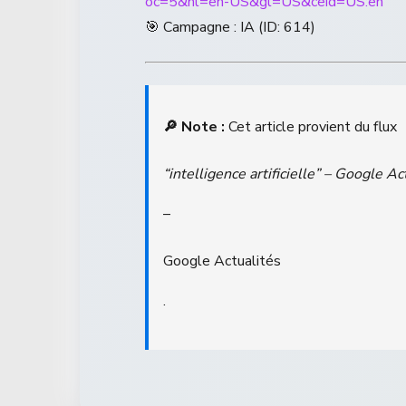
oc=5&hl=en-US&gl=US&ceid=US:en
🎯 Campagne : IA (ID: 614)
🔎 Note :
Cet article provient du flux
“intelligence artificielle” – Google Ac
–
Google Actualités
.