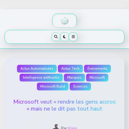
Skip
to
content
Actus Automatisées
Actus Tech
Évènements
Intelligence artificielle
Marques
Microsoft
Microsoft Build
Sciences
Microsoft veut « rendre les gens accros
» mais ne le dit pas tout haut
Par
Krigs