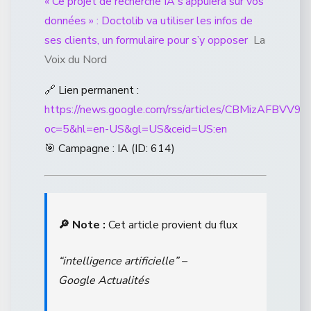
« Ce projet de recherche IA s’appuiera sur vos
données » : Doctolib va utiliser les infos de
ses clients, un formulaire pour s’y opposer
La
Voix du Nord
🔗 Lien permanent :
https://news.google.com/rss/articles/CB
oc=5&hl=en-US&gl=US&ceid=US:en
🎯 Campagne : IA (ID: 614)
🔎 Note :
Cet article provient du flux
“intelligence artificielle” –
Google Actualités