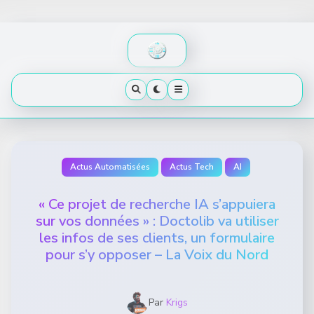
Skip
to
content
Actus Automatisées
Actus Tech
AI
« Ce projet de recherche IA s’appuiera
sur vos données » : Doctolib va utiliser
les infos de ses clients, un formulaire
pour s’y opposer – La Voix du Nord
Par
Krigs