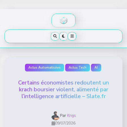
Skip
to
content
Actus Automatisées
Actus Tech
AI
Certains économistes redoutent un
krach boursier violent, alimenté par
l’intelligence artificielle – Slate.fr
Par
Krigs
09/07/2026