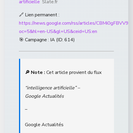
artificielle
Slate.fr
🔗 Lien permanent :
https://news.google.com/rss/articles/CBM
oc=5&hl=en-US&gl=US&ceid=US:en
🎯 Campagne : IA (ID: 614)
🔎 Note :
Cet article provient du flux
“intelligence artificielle” –
Google Actualités
–
Google Actualités