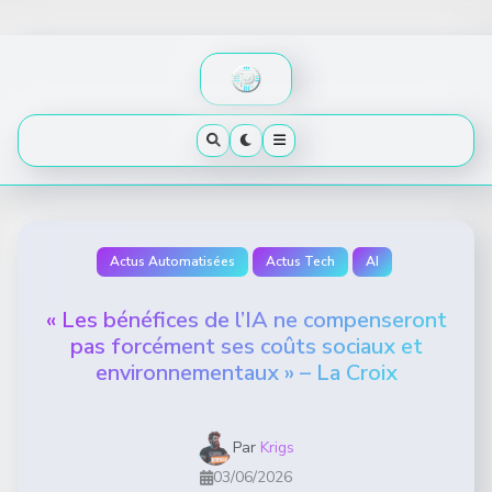
Skip
to
content
Actus Automatisées
Actus Tech
AI
« Les bénéfices de l’IA ne compenseront
pas forcément ses coûts sociaux et
environnementaux » – La Croix
Par
Krigs
03/06/2026