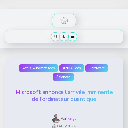
Skip
to
content
Actus Automatisées
Actus Tech
Hardware
Sciences
Microsoft annonce l’arrivée imminente
de l’ordinateur quantique
Par
Krigs
03/06/2026