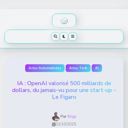
Skip
to
content
Actus Automatisées
Actus Tech
AI
IA : OpenAI valorisé 500 milliards de
dollars, du jamais-vu pour une start-up –
Le Figaro
Par
Krigs
02/10/2025