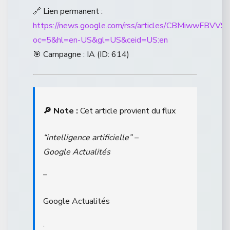
🔗 Lien permanent :
https://news.google.com/rss/articles/CBM
oc=5&hl=en-US&gl=US&ceid=US:en
🎯 Campagne : IA (ID: 614)
🔎 Note :
Cet article provient du flux
“intelligence artificielle” –
Google Actualités
–
Google Actualités
.