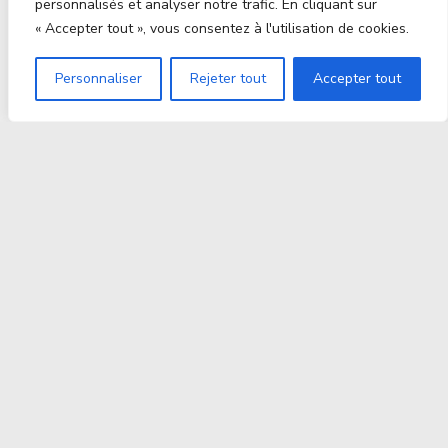
personnalisés et analyser notre trafic. En cliquant sur
« Accepter tout », vous consentez à l'utilisation de cookies.
Personnaliser
Rejeter tout
Accepter tout
Proxitek
La tech nouvelle génération Par des passionnés. Pour
des passionnés.
contact@proxitek.fr
Suivez Nous