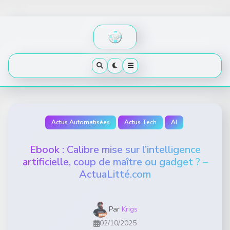
Skip
to
content
Actus Automatisées
Actus Tech
AI
Ebook : Calibre mise sur l’intelligence
artificielle, coup de maître ou gadget ? –
ActuaLitté.com
Par
Krigs
02/10/2025