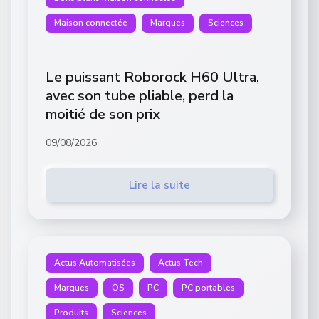
Maison connectée
Marques
Sciences
Le puissant Roborock H60 Ultra,
avec son tube pliable, perd la
moitié de son prix
09/08/2026
Lire la suite
Actus Automatisées
Actus Tech
Marques
OS
PC
PC portables
Produits
Sciences