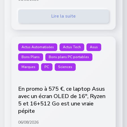
Lire la suite
Actus Automatisées
Actus Tech
Asus
Bons Plans
Bons plans PC portables
Marques
PC
Sciences
En promo à 575 €, ce laptop Asus
avec un écran OLED de 16″, Ryzen
5 et 16+512 Go est une vraie
pépite
06/08/2026