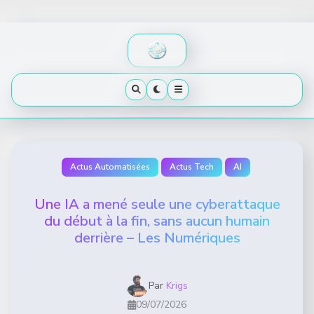
Skip
to
content
Actus Automatisées
Actus Tech
AI
Une IA a mené seule une cyberattaque
du début à la fin, sans aucun humain
derrière – Les Numériques
Par
Krigs
09/07/2026