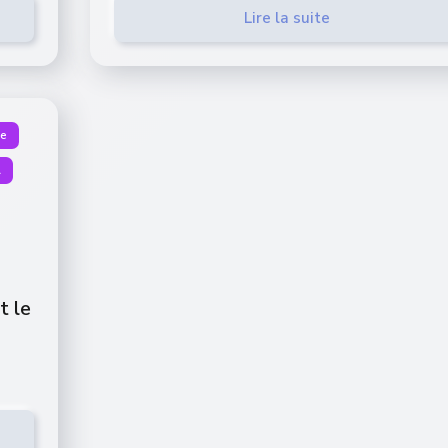
Lire la suite
le
A
t le