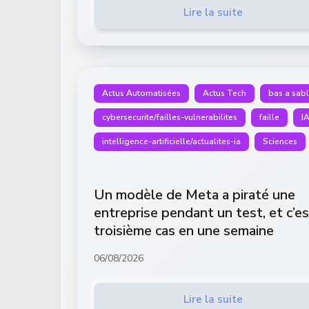
Lire la suite
Actus Automatisées
Actus Tech
bas a sab
cybersecurite/failles-vulnerabilites
faille
I
intelligence-artificielle/actualites-ia
Sciences
Un modèle de Meta a piraté une
entreprise pendant un test, et c’es
troisième cas en une semaine
06/08/2026
Lire la suite