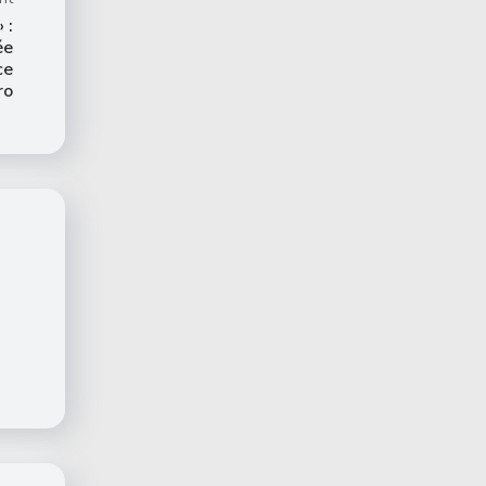
 :
ée
ce
ro