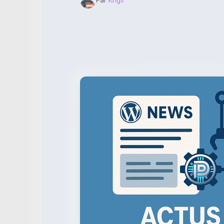
Par
Krigs