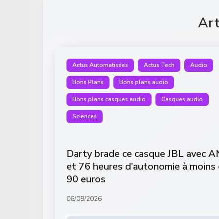
Art
Actus Automatisées
Actus Tech
Audio
Bons Plans
Bons plans audio
Bons plans casques audio
Casques audio
Sciences
Darty brade ce casque JBL avec 
et 76 heures d’autonomie à moins
90 euros
06/08/2026