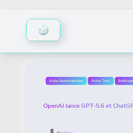
Skip
to
content
Actus Automatisées
Actus Tech
Anthropi
OpenAI lance GPT-5.6 et ChatGPT