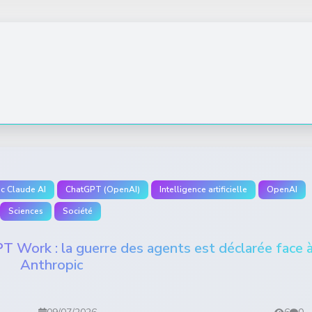
c Claude AI
ChatGPT (OpenAI)
Intelligence artificielle
OpenAI
Sciences
Société
 Work : la guerre des agents est déclarée face 
Anthropic