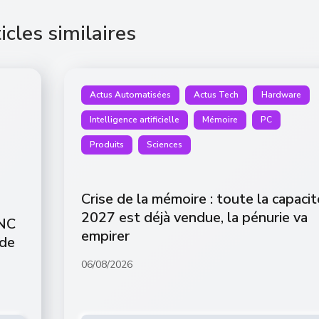
icles similaires
Actus Automatisées
Actus Tech
Hardware
Intelligence artificielle
Mémoire
PC
Produits
Sciences
Crise de la mémoire : toute la capacit
2027 est déjà vendue, la pénurie va
ANC
empirer
 de
06/08/2026