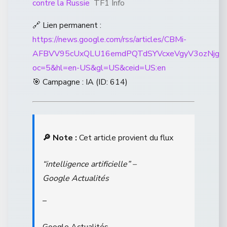
contre la Russie
TF1 Info
🔗 Lien permanent :
https://news.google.com/rss/articles/CBMi-
AFBVV95cUxQLU16emdPQTdSYVcxeVgyV3ozNjg
oc=5&hl=en-US&gl=US&ceid=US:en
🎯 Campagne : IA (ID: 614)
🔎 Note :
Cet article provient du flux
“intelligence artificielle” –
Google Actualités
–