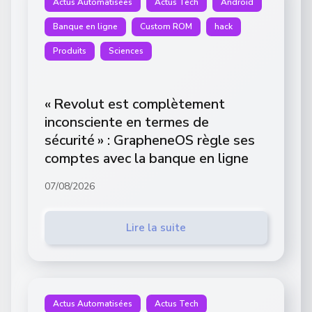
Actus Automatisées
Actus Tech
Android
Banque en ligne
Custom ROM
hack
Produits
Sciences
« Revolut est complètement
inconsciente en termes de
sécurité » : GrapheneOS règle ses
comptes avec la banque en ligne
07/08/2026
Lire la suite
Actus Automatisées
Actus Tech