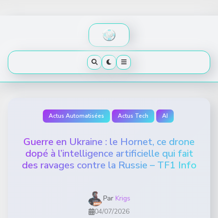
Skip
to
content
Actus Automatisées
Actus Tech
AI
Guerre en Ukraine : le Hornet, ce drone
dopé à l’intelligence artificielle qui fait
des ravages contre la Russie – TF1 Info
Par
Krigs
04/07/2026