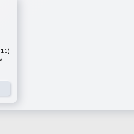
 11)
s