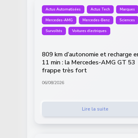
Actus Automatisées
Actus Tech
Marques
Mercedes-AMG
Mercedes-Benz
Sciences
Survoltés
Voitures électriques
809 km d’autonomie et recharge e
11 min : la Mercedes-AMG GT 53
frappe très fort
06/08/2026
Lire la suite