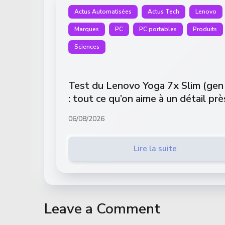
Actus Automatisées
Actus Tech
Lenovo
Marques
PC
PC portables
Produits
Sciences
Test du Lenovo Yoga 7x Slim (gen
: tout ce qu’on aime à un détail prè
06/08/2026
Lire la suite
Leave a Comment