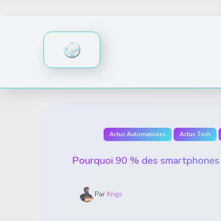
Skip
to
content
Actus Automatisées
Actus Tech
Pourquoi 90 % des smartphones 
Par
Krigs