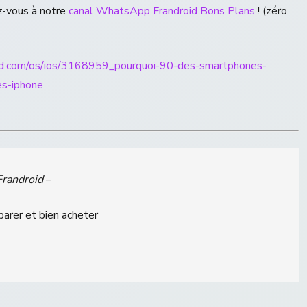
z-vous à notre
canal WhatsApp Frandroid Bons Plans
! (zéro
id.com/os/ios/3168959_pourquoi-90-des-smartphones-
es-iphone
Frandroid
–
parer et bien acheter