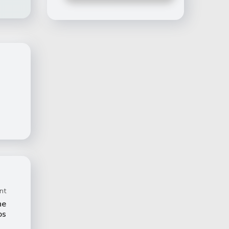
nt
ne
os