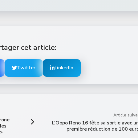
tager cet article:
Twitter
LinkedIn
Article suiva
drone
L’Oppo Reno 16 fête sa sortie avec u
 des
première réduction de 100 eur
v>