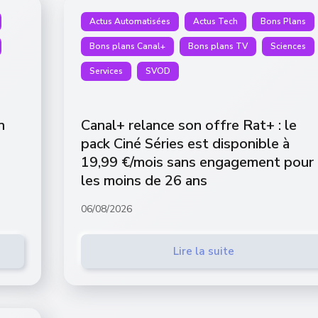
Actus Automatisées
Actus Tech
Bons Plans
Bons plans Canal+
Bons plans TV
Sciences
Services
SVOD
n
Canal+ relance son offre Rat+ : le
pack Ciné Séries est disponible à
19,99 €/mois sans engagement pour
les moins de 26 ans
06/08/2026
Lire la suite