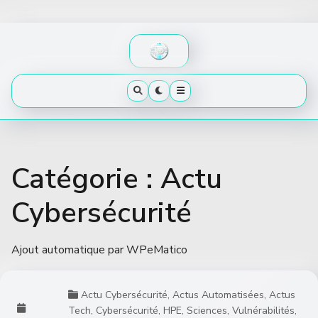
Skip
to
content
Catégorie :
Actu
Cybersécurité
Ajout automatique par WPeMatico
Actu Cybersécurité
,
Actus Automatisées
,
Actus
Tech
,
Cybersécurité
,
HPE
,
Sciences
,
Vulnérabilités
,