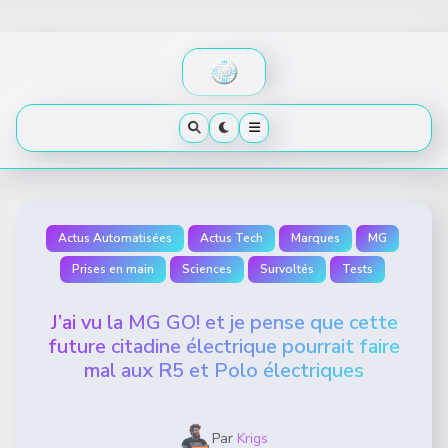
Skip
to
content
Actus Automatisées
Actus Tech
Marques
MG
Prises en main
Sciences
Survoltés
Tests
J’ai vu la MG GO! et je pense que cette
future citadine électrique pourrait faire
mal aux R5 et Polo électriques
Par
Krigs