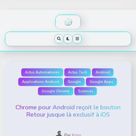
Skip
to
content
Actus Automatisées
Actus Tech
Android
Applications Android
Google
Google Apps
Google Chrome
Sciences
Chrome pour Android reçoit le bouton
Retour jusque là exclusif à iOS
Par
Krigs