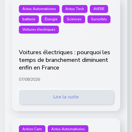
Actus Automatisées
Actus Tech
AVERE
batterie
Énergie
Sciences
Survoltés
Voitures électriques
Voitures électriques : pourquoi les
temps de branchement diminuent
enfin en France
07/08/2026
Lire la suite
Action Cam
Actus Automatisées