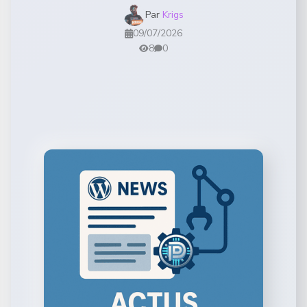
Par
Krigs
09/07/2026
8
0