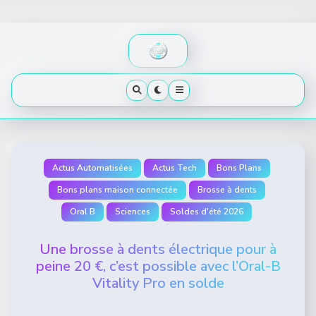
Skip
to
content
Actus Automatisées
Actus Tech
Bons Plans
Bons plans maison connectée
Brosse à dents
Oral B
Sciences
Soldes d'été 2026
Une brosse à dents électrique pour à
peine 20 €, c’est possible avec l’Oral-B
Vitality Pro en solde