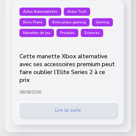
Actus Automatisées
Actus Tech
Bons Plans
Bons plans gaming
Gaming
Manettes de jeu
Produits
Sciences
Cette manette Xbox alternative
avec ses accessoires premium peut
faire oublier l’Elite Series 2 à ce
prix
08/08/2026
Lire la suite