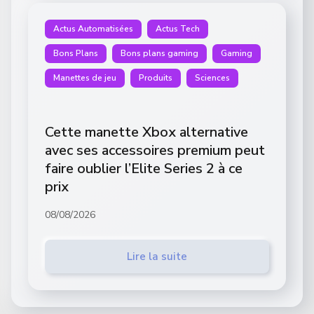
Actus Automatisées
Actus Tech
Bons Plans
Bons plans gaming
Gaming
Manettes de jeu
Produits
Sciences
Cette manette Xbox alternative
avec ses accessoires premium peut
faire oublier l’Elite Series 2 à ce
prix
08/08/2026
Lire la suite