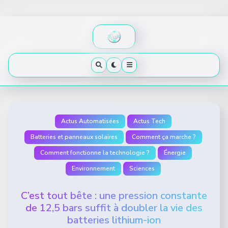
Skip
to
content
Actus Automatisées
Actus Tech
Batteries et panneaux solaires
Comment ça marche ?
Comment fonctionne la technologie ?
Énergie
Environnement
Sciences
C’est tout bête : une pression constante
de 12,5 bars suffit à doubler la vie des
batteries lithium-ion