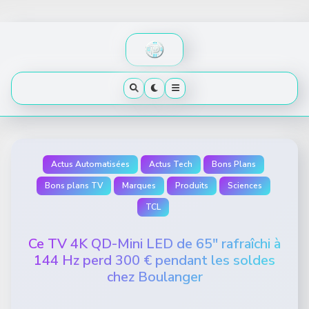
Skip
to
content
Actus Automatisées
Actus Tech
Bons Plans
Bons plans TV
Marques
Produits
Sciences
TCL
Ce TV 4K QD-Mini LED de 65″ rafraîchi à
144 Hz perd 300 € pendant les soldes
chez Boulanger