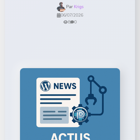
Par
Krigs
06/07/2026
8
0