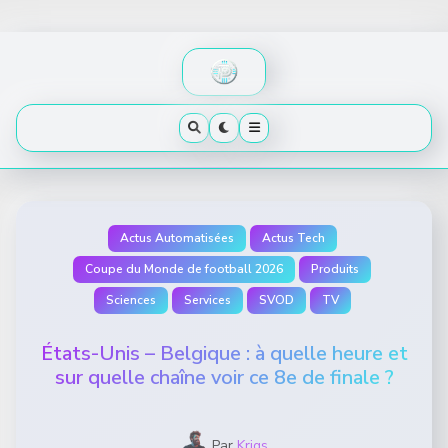
Skip
to
content
Actus Automatisées
Actus Tech
Coupe du Monde de football 2026
Produits
Sciences
Services
SVOD
TV
États-Unis – Belgique : à quelle heure et
sur quelle chaîne voir ce 8e de finale ?
Par
Krigs