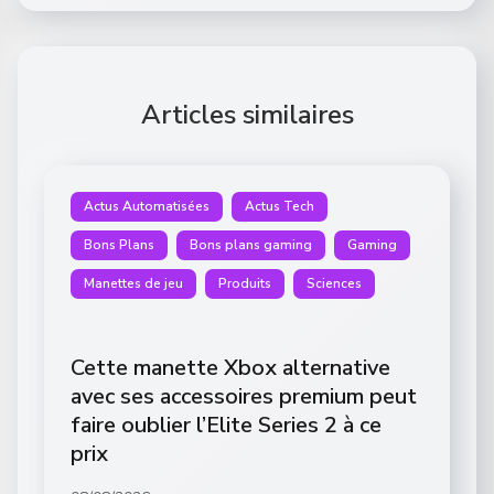
Articles similaires
Actus Automatisées
Actus Tech
Bons Plans
Bons plans gaming
Gaming
Manettes de jeu
Produits
Sciences
Cette manette Xbox alternative
avec ses accessoires premium peut
faire oublier l’Elite Series 2 à ce
prix