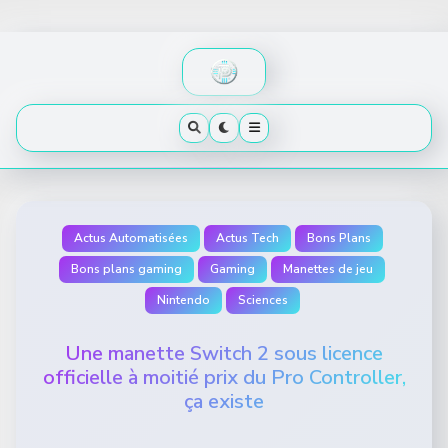
Skip
to
content
Actus Automatisées
Actus Tech
Bons Plans
Bons plans gaming
Gaming
Manettes de jeu
Nintendo
Sciences
Une manette Switch 2 sous licence
officielle à moitié prix du Pro Controller,
ça existe