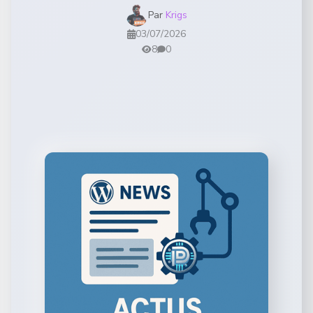
Par
Krigs
03/07/2026
8
0