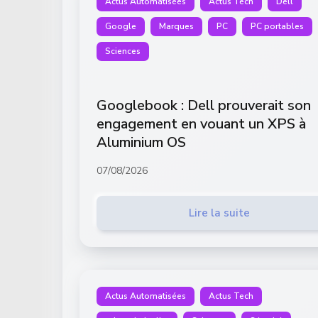
Actus Automatisées
Actus Tech
Dell
Google
Marques
PC
PC portables
Sciences
Googlebook : Dell prouverait son
engagement en vouant un XPS à
Aluminium OS
07/08/2026
Lire la suite
Actus Automatisées
Actus Tech