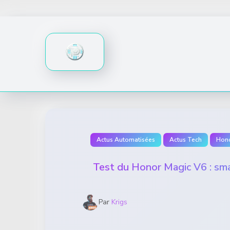
Skip
to
content
Actus Automatisées
Actus Tech
Hon
Test du Honor Magic V6 : sma
Par
Krigs