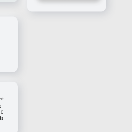
nt
 :
00
is