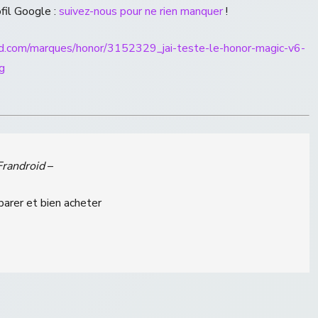
ofil Google :
suivez-nous pour ne rien manquer
!
id.com/marques/honor/3152329_jai-teste-le-honor-magic-v6-
g
Frandroid
–
parer et bien acheter