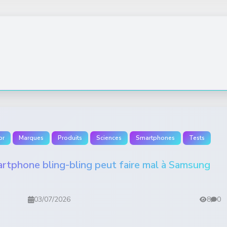
or
Marques
Produits
Sciences
Smartphones
Tests
rtphone bling-bling peut faire mal à Samsung
03/07/2026
8
0