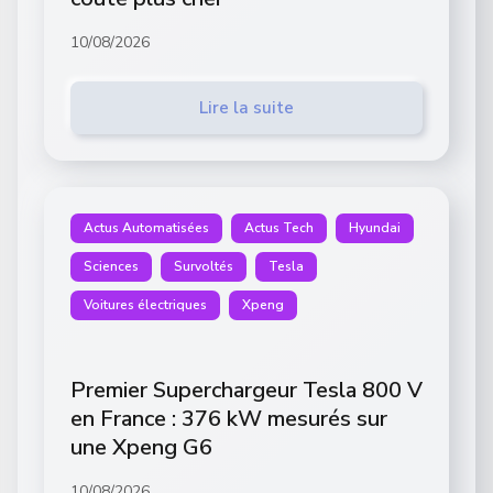
10/08/2026
Lire la suite
Actus Automatisées
Actus Tech
Hyundai
Sciences
Survoltés
Tesla
Voitures électriques
Xpeng
Premier Superchargeur Tesla 800 V
en France : 376 kW mesurés sur
une Xpeng G6
10/08/2026