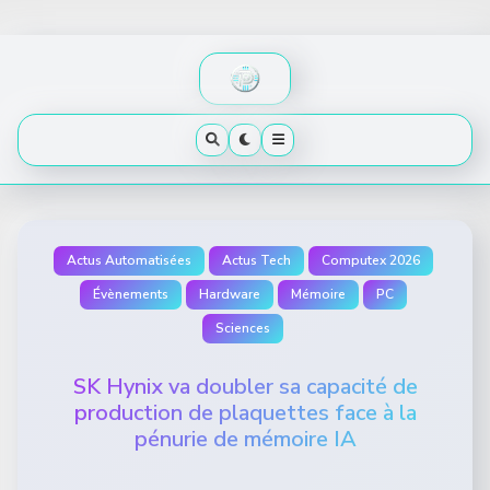
Skip
to
content
Actus Automatisées
Actus Tech
Computex 2026
Évènements
Hardware
Mémoire
PC
Sciences
SK Hynix va doubler sa capacité de
production de plaquettes face à la
pénurie de mémoire IA