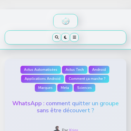
Skip
to
content
Actus Automatisées
Actus Tech
Android
Applications Android
Comment ça marche ?
Marques
Meta
Sciences
WhatsApp : comment quitter un groupe
sans être découvert ?
Par
Krigs