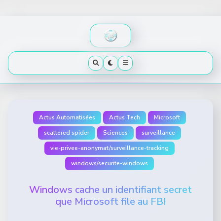
Skip
to
content
Actus Automatisées
Actus Tech
Microsoft
scattered spider
Sciences
surveillance
vie-privee-anonymat/surveillance-tracking
windows/securite-windows
Windows cache un identifiant secret
que Microsoft file au FBI