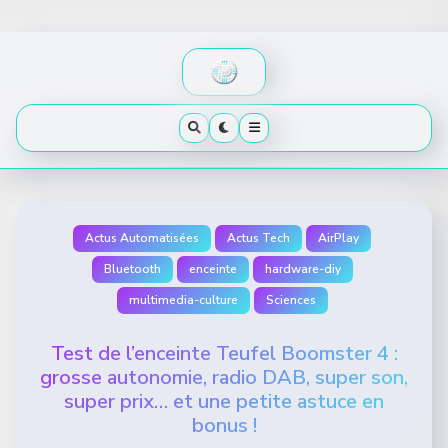
Skip
to
content
Actus Automatisées
Actus Tech
AirPlay
Bluetooth
enceinte
hardware-diy
multimedia-culture
Sciences
Test de l’enceinte Teufel Boomster 4 :
grosse autonomie, radio DAB, super son,
super prix… et une petite astuce en
bonus !