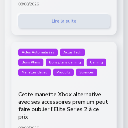
08/08/2026
Lire la suite
Actus Automatisées
Actus Tech
Bons Plans
Bons plans gaming
Gaming
Manettes de jeu
Produits
Sciences
Cette manette Xbox alternative
avec ses accessoires premium peut
faire oublier l’Elite Series 2 à ce
prix