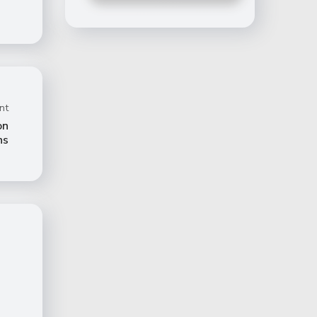
nt
on
ns