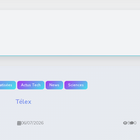
atisées
Actus Tech
News
Sciences
Télex
06/07/2026
9
0