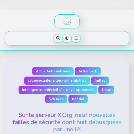
Skip
to
content
Actus Automatisées
Actus Tech
cybersecurite/failles-vulnerabilites
failles
intelligence-artificielle/ia-developpement
Linux
Sciences
trendai
Sur le serveur X.Org, neuf nouvelles
failles de sécurité dont huit débusquées
par une IA