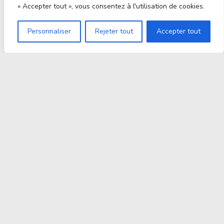
« Accepter tout », vous consentez à l'utilisation de cookies.
Personnaliser
Rejeter tout
Accepter tout
Proxitek
La tech nouvelle génération Par des passionnés. Pour
des passionnés.
contact@proxitek.fr
Suivez Nous