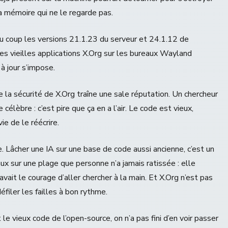
la mémoire qui ne le regarde pas.
i du coup les versions 21.1.23 du serveur et 24.1.12 de
les vieilles applications X.Org sur les bureaux Wayland
à jour s’impose.
ue la sécurité de X.Org traîne une sale réputation. Un chercheur
 célèbre : c’est pire que ça en a l’air. Le code est vieux,
ie de le réécrire.
e. Lâcher une IA sur une base de code aussi ancienne, c’est un
 sur une plage que personne n’a jamais ratissée : elle
ait le courage d’aller chercher à la main. Et X.Org n’est pas
défiler les failles à bon rythme.
 le vieux code de l’open-source, on n’a pas fini d’en voir passer