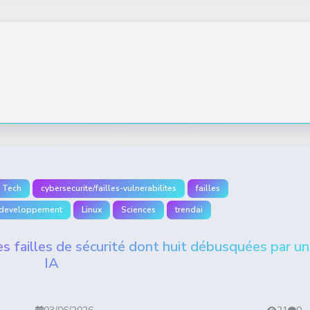
 Tech
cybersecurite/failles-vulnerabilites
failles
ia-developpement
Linux
Sciences
trendai
es failles de sécurité dont huit débusquées par u
IA