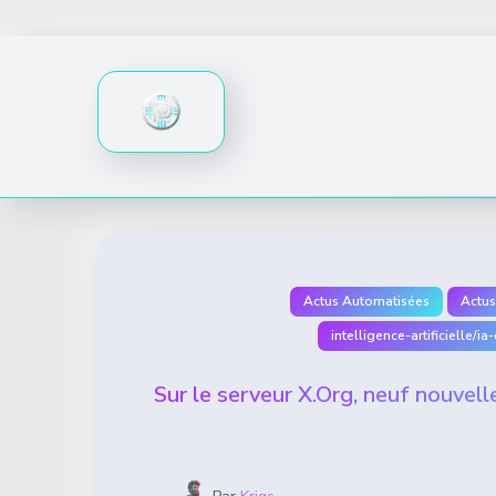
Skip
to
content
Actus Automatisées
Actus
intelligence-artificielle/
Sur le serveur X.Org, neuf nouvell