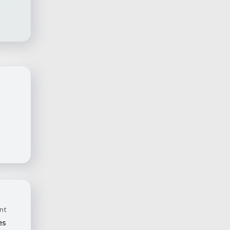
nt
es