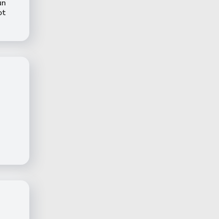
un
ot