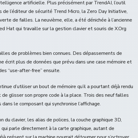
elligence artificielle. Plus précisément par TrendAI, l’outil
 l’éditeur de sécurité Trend Micro, la Zero Day Initiative,
rte de failles. La neuvième, elle, a été dénichée à l’ancienne
 Hat qui travaille sur la gestion clavier et souris de X.Org
amilles de problèmes bien connues. Des dépassements de
e écrit plus de données que prévu dans une case mémoire et
des “use-after-free” ensuite.
ontinue d’utiliser un bout de mémoire qu’il a pourtant déjà rendu
de glisser son propre code à la place. Trois des neuf failles
dans le composant qui synchronise l’affichage.
n du clavier, les alias de polices, la couche graphique 3D,
qui parle directement à la carte graphique, autant de
à présent sur la machine pourrait détourner pour s’octroyer