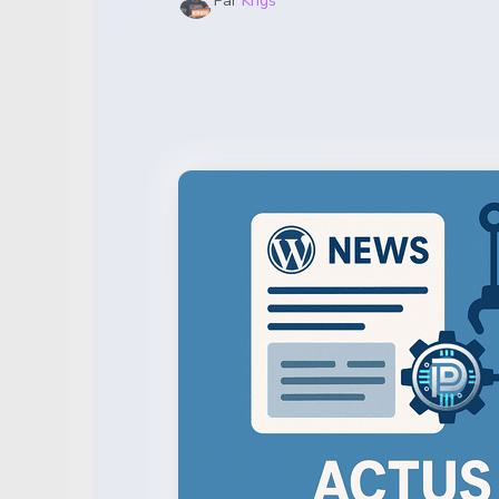
Par
Krigs