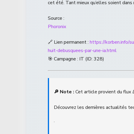
cet été. Tant mieux qu’elles soient dans
Source :
Phoronix
🔗 Lien permanent :
https://korben.info/s
huit-debusquees-par-une-ia.html
🎯 Campagne : IT (ID: 328)
🔎 Note :
Cet article provient du flux
Découvrez les dernières actualités tec
.