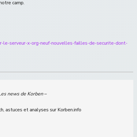
 notre camp.
ur-le-serveur-x-org-neuf-nouvelles-failles-de-securite-dont-
Les news de Korben
–
h, astuces et analyses sur Korben.info