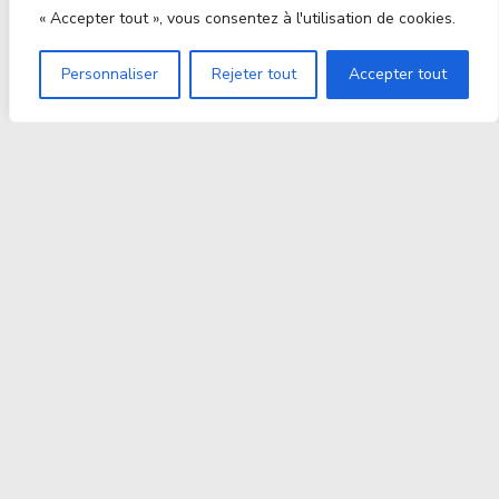
« Accepter tout », vous consentez à l'utilisation de cookies.
Personnaliser
Rejeter tout
Accepter tout
Proxitek
La tech nouvelle génération Par des passionnés. Pour
des passionnés.
contact@proxitek.fr
Suivez Nous