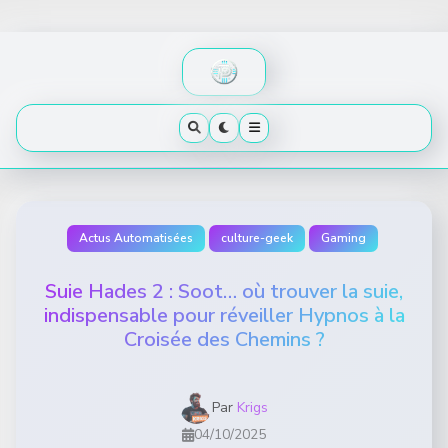
Skip
to
content
Actus Automatisées
culture-geek
Gaming
Suie Hades 2 : Soot… où trouver la suie,
indispensable pour réveiller Hypnos à la
Croisée des Chemins ?
Par
Krigs
04/10/2025