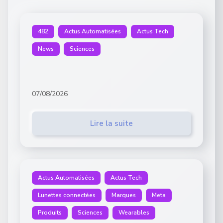
482
Actus Automatisées
Actus Tech
News
Sciences
07/08/2026
Lire la suite
Actus Automatisées
Actus Tech
Lunettes connectées
Marques
Meta
Produits
Sciences
Wearables