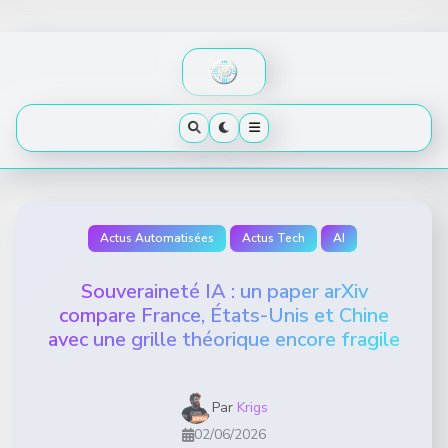
Skip
to
content
Actus Automatisées
Actus Tech
AI
Souveraineté IA : un paper arXiv
compare France, États-Unis et Chine
avec une grille théorique encore fragile
Par
Krigs
02/06/2026