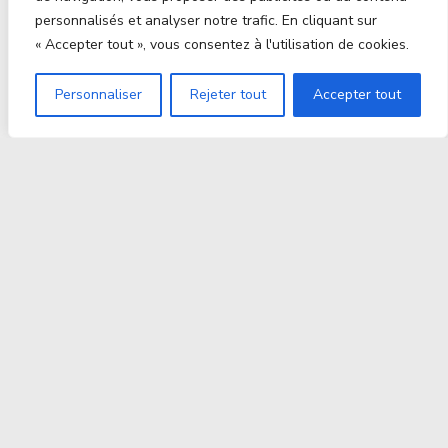
personnalisés et analyser notre trafic. En cliquant sur
« Accepter tout », vous consentez à l'utilisation de cookies.
Personnaliser
Rejeter tout
Accepter tout
Proxitek
La tech nouvelle génération Par des passionnés. Pour
des passionnés.
contact@proxitek.fr