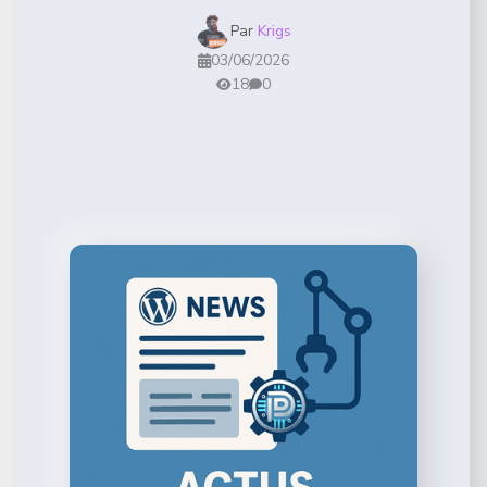
Par
Krigs
03/06/2026
18
0