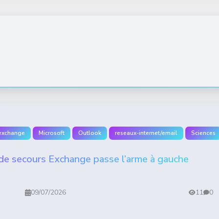
exchange
Microsoft
Outlook
reseaux-internet/email
Sciences
e secours Exchange passe l’arme à gauche
09/07/2026
11
0