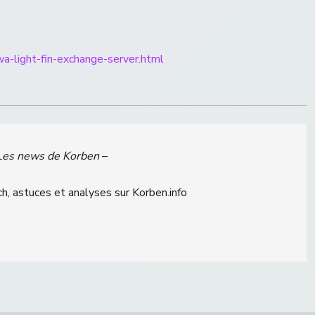
owa-light-fin-exchange-server.html
Les news de Korben
–
h, astuces et analyses sur Korben.info