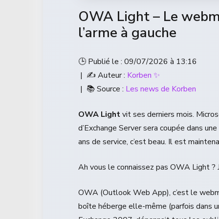
OWA Light – Le webma
l’arme à gauche
🕒 Publié le : 09/07/2026 à 13:16
| ✍️ Auteur :
Korben ✨
| 📚 Source :
Les news de Korben
OWA Light
vit ses derniers mois. Micros
d’Exchange Server sera coupée dans une 
ans de service, c’est beau. Il est maintena
Ah vous le connaissez pas OWA Light ? J’
OWA (Outlook Web App), c’est le webmai
boîte héberge elle-même (parfois dans un p