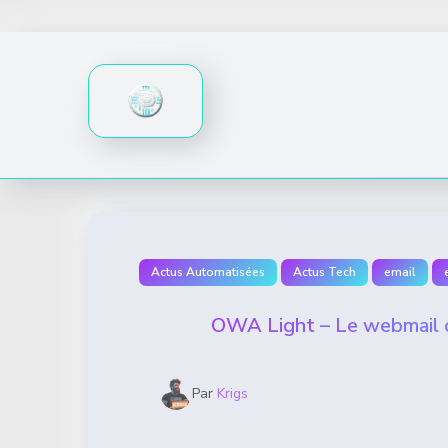
Skip
to
content
Actus Automatisées
Actus Tech
email
OWA Light – Le webmail d
Par
Krigs